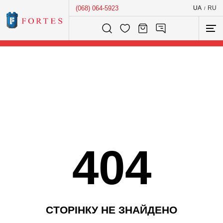
(068) 064-5923
UA
RU
/
Розумний пошук...
404
С
Т
О
Р
І
Н
К
У
Н
Е
З
Н
А
Й
Д
Е
Н
О