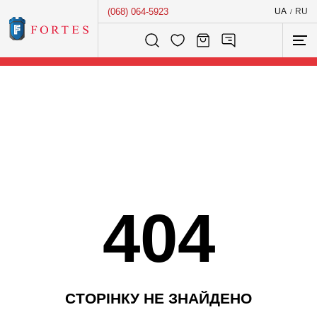
(068) 064-5923
UA
RU
/
Розумний пошук...
404
С
Т
О
Р
І
Н
К
У
Н
Е
З
Н
А
Й
Д
Е
Н
О