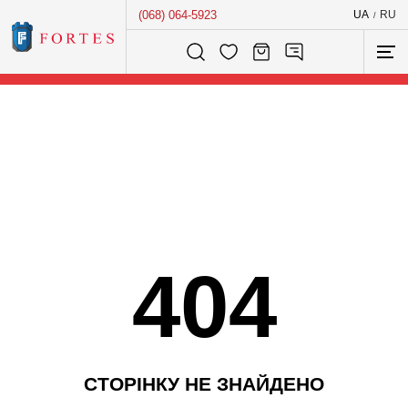
(068) 064-5923
UA
RU
/
Розумний пошук...
404
С
Т
О
Р
І
Н
К
У
Н
Е
З
Н
А
Й
Д
Е
Н
О