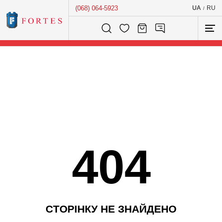
(068) 064-5923
UA
RU
/
Розумний пошук...
404
С
Т
О
Р
І
Н
К
У
Н
Е
З
Н
А
Й
Д
Е
Н
О