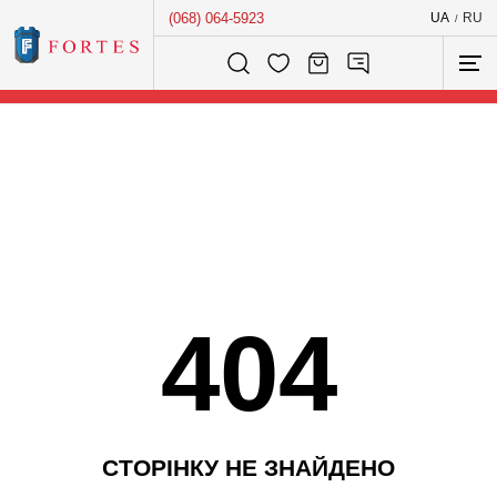
(068) 064-5923
UA
RU
/
Розумний пошук...
404
С
Т
О
Р
І
Н
К
У
Н
Е
З
Н
А
Й
Д
Е
Н
О