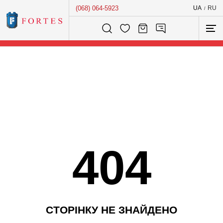
(068) 064-5923
UA
RU
/
Розумний пошук...
404
С
Т
О
Р
І
Н
К
У
Н
Е
З
Н
А
Й
Д
Е
Н
О