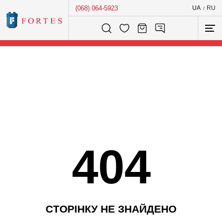
(068) 064-5923
UA
RU
/
Розумний пошук...
404
С
Т
О
Р
І
Н
К
У
Н
Е
З
Н
А
Й
Д
Е
Н
О