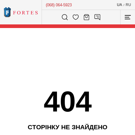
(068) 064-5923
UA
RU
/
Розумний пошук...
404
С
Т
О
Р
І
Н
К
У
Н
Е
З
Н
А
Й
Д
Е
Н
О