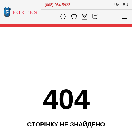
(068) 064-5923
UA
RU
/
Розумний пошук...
404
С
Т
О
Р
І
Н
К
У
Н
Е
З
Н
А
Й
Д
Е
Н
О