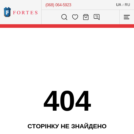
(068) 064-5923
UA
RU
/
Розумний пошук...
404
С
Т
О
Р
І
Н
К
У
Н
Е
З
Н
А
Й
Д
Е
Н
О