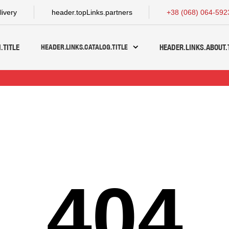
livery
header.topLinks.partners
+38 (068) 064-592
HEADER.LINKS.CATALOG.TITLE
.TITLE
HEADER.LINKS.ABOUT.
404