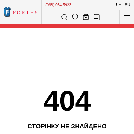
(068) 064-5923
UA
RU
/
Розумний пошук...
404
С
Т
О
Р
І
Н
К
У
Н
Е
З
Н
А
Й
Д
Е
Н
О