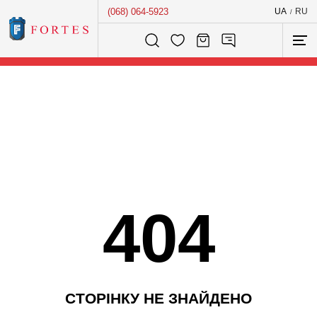
(068) 064-5923
UA
RU
/
Розумний пошук...
404
С
Т
О
Р
І
Н
К
У
Н
Е
З
Н
А
Й
Д
Е
Н
О