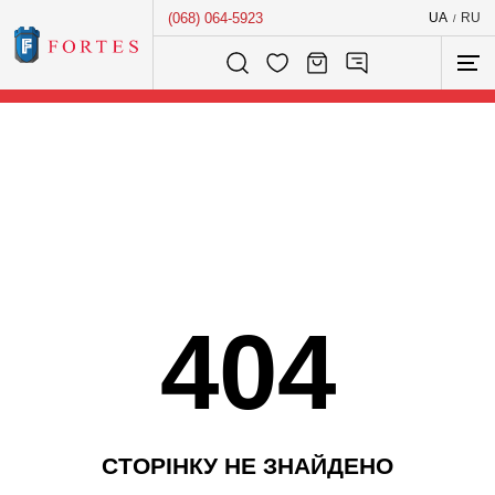
(068) 064-5923
UA
RU
/
Розумний пошук...
404
С
Т
О
Р
І
Н
К
У
Н
Е
З
Н
А
Й
Д
Е
Н
О