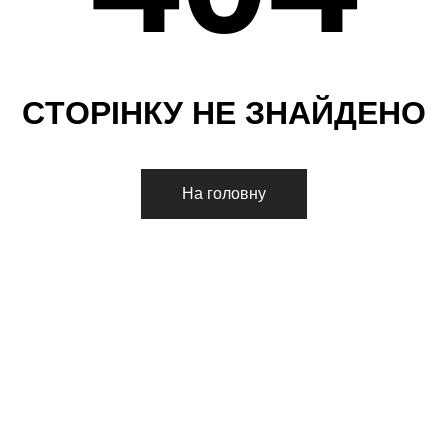
С
Т
О
Р
І
Н
К
У
Н
Е
З
Н
А
Й
Д
Е
Н
О
На головну