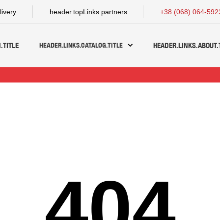
livery
header.topLinks.partners
+38 (068) 064-592
HEADER.LINKS.CATALOG.TITLE
.TITLE
HEADER.LINKS.ABOUT.
404