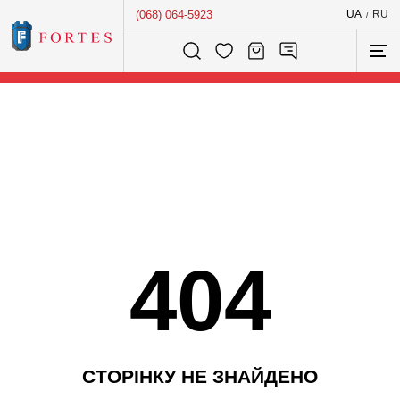
(068) 064-5923
UA
RU
/
Розумний пошук...
404
С
Т
О
Р
І
Н
К
У
Н
Е
З
Н
А
Й
Д
Е
Н
О