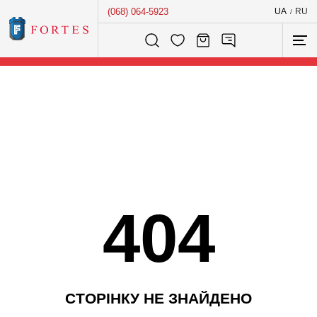
(068) 064-5923
UA
RU
/
Розумний пошук...
404
С
Т
О
Р
І
Н
К
У
Н
Е
З
Н
А
Й
Д
Е
Н
О