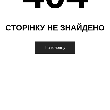
С
Т
О
Р
І
Н
К
У
Н
Е
З
Н
А
Й
Д
Е
Н
О
На головну