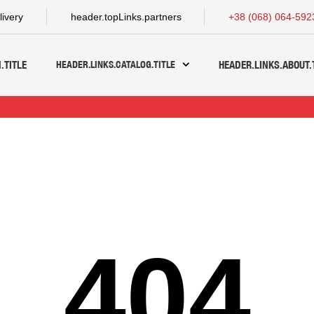
livery
header.topLinks.partners
+38 (068) 064-592
HEADER.LINKS.CATALOG.TITLE
.TITLE
HEADER.LINKS.ABOUT.
404