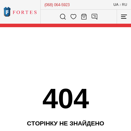
(068) 064-5923
UA
RU
/
Розумний пошук...
404
С
Т
О
Р
І
Н
К
У
Н
Е
З
Н
А
Й
Д
Е
Н
О