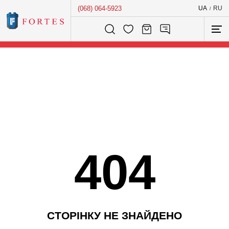
(068) 064-5923
UA
RU
/
Розумний пошук...
404
С
Т
О
Р
І
Н
К
У
Н
Е
З
Н
А
Й
Д
Е
Н
О