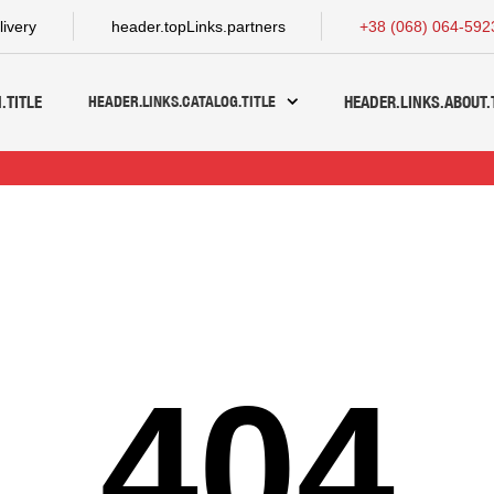
livery
header.topLinks.partners
+38 (068) 064-592
HEADER.LINKS.CATALOG.TITLE
.TITLE
HEADER.LINKS.ABOUT.
404