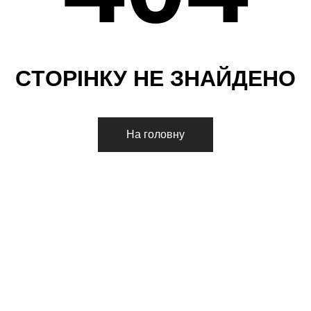
С
Т
О
Р
І
Н
К
У
Н
Е
З
Н
А
Й
Д
Е
Н
О
На головну