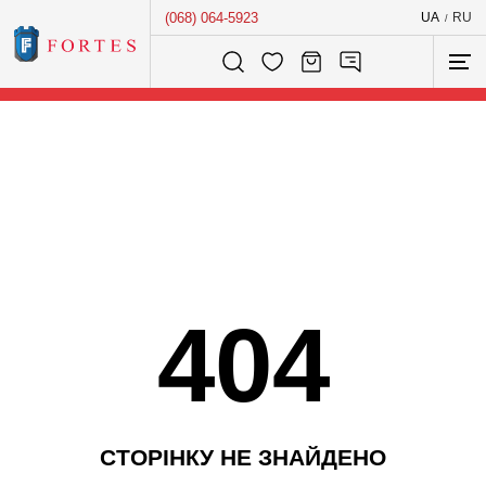
(068) 064-5923
UA
RU
/
Розумний пошук...
404
С
Т
О
Р
І
Н
К
У
Н
Е
З
Н
А
Й
Д
Е
Н
О