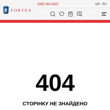
(068) 064-5923
UA
RU
/
Розумний пошук...
404
С
Т
О
Р
І
Н
К
У
Н
Е
З
Н
А
Й
Д
Е
Н
О