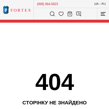
(068) 064-5923
UA
RU
/
Розумний пошук...
404
С
Т
О
Р
І
Н
К
У
Н
Е
З
Н
А
Й
Д
Е
Н
О