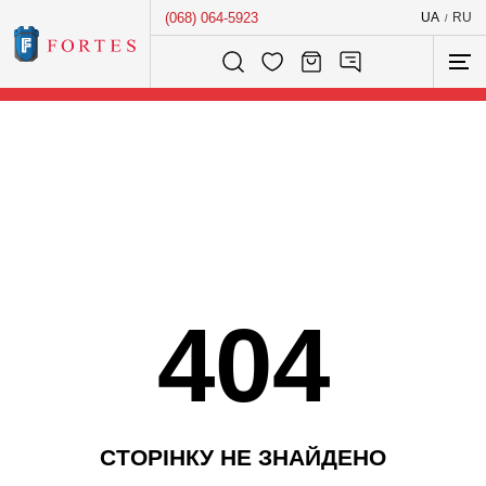
(068) 064-5923
UA
RU
/
Розумний пошук...
404
С
Т
О
Р
І
Н
К
У
Н
Е
З
Н
А
Й
Д
Е
Н
О