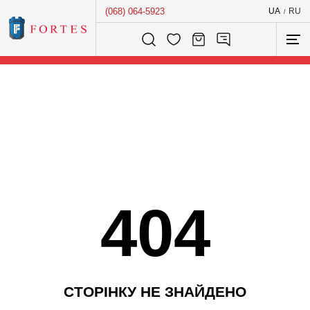
(068) 064-5923
UA
RU
/
Розумний пошук...
404
С
Т
О
Р
І
Н
К
У
Н
Е
З
Н
А
Й
Д
Е
Н
О