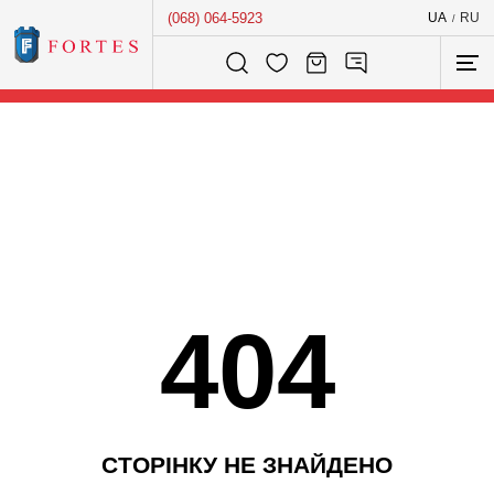
(068) 064-5923
UA
RU
/
Розумний пошук...
404
С
Т
О
Р
І
Н
К
У
Н
Е
З
Н
А
Й
Д
Е
Н
О