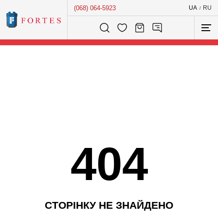
(068) 064-5923
UA
RU
/
Розумний пошук...
404
С
Т
О
Р
І
Н
К
У
Н
Е
З
Н
А
Й
Д
Е
Н
О