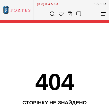
(068) 064-5923
UA
RU
/
Розумний пошук...
404
С
Т
О
Р
І
Н
К
У
Н
Е
З
Н
А
Й
Д
Е
Н
О