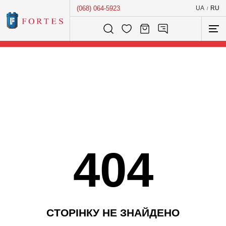
(068) 064-5923
UA
RU
/
Розумний пошук...
404
С
Т
О
Р
І
Н
К
У
Н
Е
З
Н
А
Й
Д
Е
Н
О