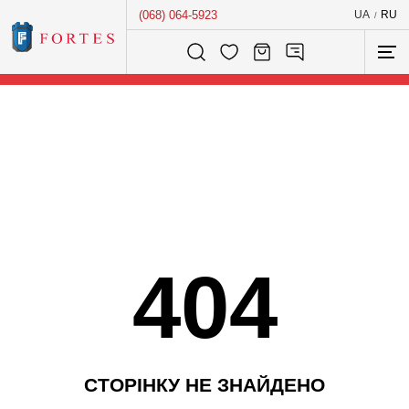
(068) 064-5923
UA
RU
/
Розумний пошук...
404
С
Т
О
Р
І
Н
К
У
Н
Е
З
Н
А
Й
Д
Е
Н
О