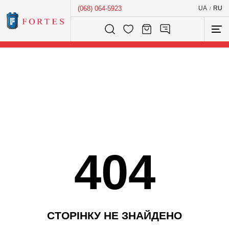
(068) 064-5923
UA
RU
/
Розумний пошук...
404
С
Т
О
Р
І
Н
К
У
Н
Е
З
Н
А
Й
Д
Е
Н
О