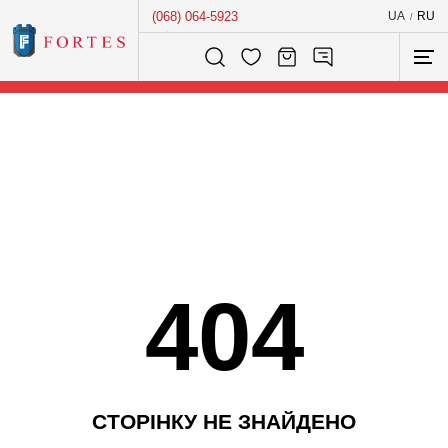
(068) 064-5923
UA
RU
/
Розумний пошук...
404
С
Т
О
Р
І
Н
К
У
Н
Е
З
Н
А
Й
Д
Е
Н
О