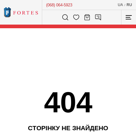
(068) 064-5923
UA
RU
/
Розумний пошук...
404
С
Т
О
Р
І
Н
К
У
Н
Е
З
Н
А
Й
Д
Е
Н
О