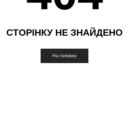
С
Т
О
Р
І
Н
К
У
Н
Е
З
Н
А
Й
Д
Е
Н
О
На головну