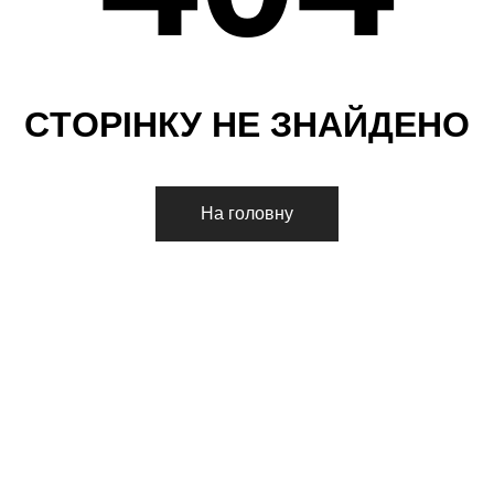
С
Т
О
Р
І
Н
К
У
Н
Е
З
Н
А
Й
Д
Е
Н
О
На головну