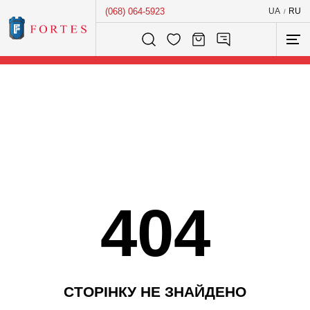
(068) 064-5923
UA
RU
/
Розумний пошук...
404
С
Т
О
Р
І
Н
К
У
Н
Е
З
Н
А
Й
Д
Е
Н
О