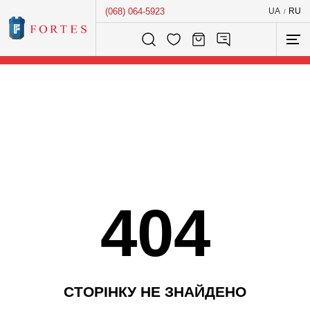
(068) 064-5923
UA
RU
/
Розумний пошук...
404
С
Т
О
Р
І
Н
К
У
Н
Е
З
Н
А
Й
Д
Е
Н
О