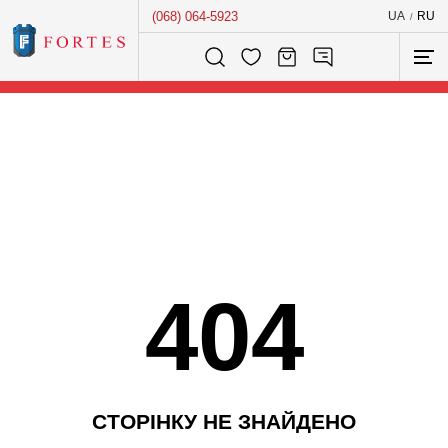
(068) 064-5923
UA
RU
/
Розумний пошук...
404
С
Т
О
Р
І
Н
К
У
Н
Е
З
Н
А
Й
Д
Е
Н
О