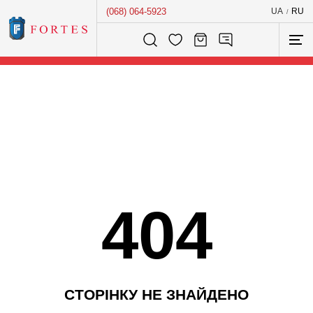
(068) 064-5923
UA
RU
/
Розумний пошук...
404
С
Т
О
Р
І
Н
К
У
Н
Е
З
Н
А
Й
Д
Е
Н
О