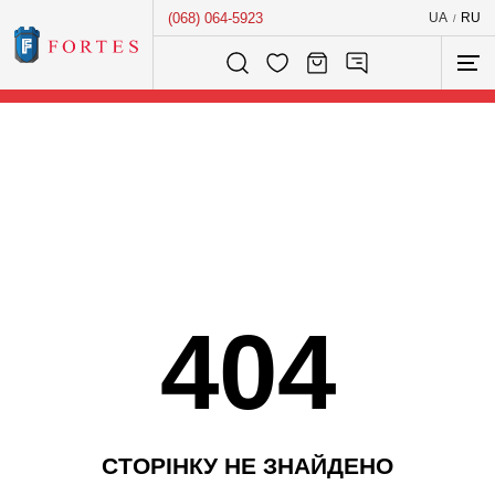
(068) 064-5923
UA
RU
/
Розумний пошук...
404
С
Т
О
Р
І
Н
К
У
Н
Е
З
Н
А
Й
Д
Е
Н
О