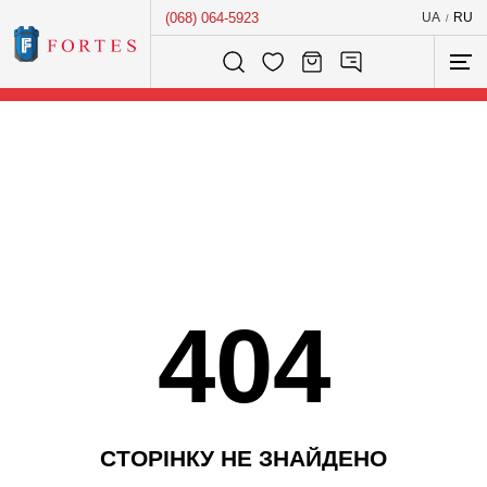
(068) 064-5923
UA
RU
/
Розумний пошук...
404
С
Т
О
Р
І
Н
К
У
Н
Е
З
Н
А
Й
Д
Е
Н
О