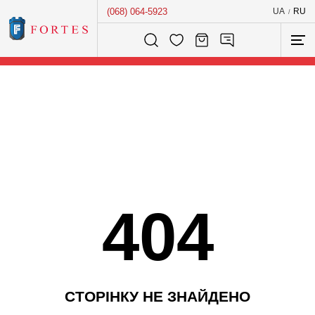
(068) 064-5923
UA
RU
/
Розумний пошук...
404
С
Т
О
Р
І
Н
К
У
Н
Е
З
Н
А
Й
Д
Е
Н
О