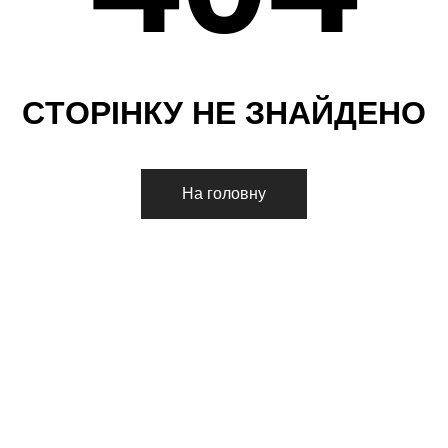
С
Т
О
Р
І
Н
К
У
Н
Е
З
Н
А
Й
Д
Е
Н
О
На головну