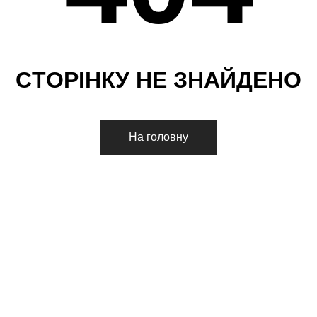
С
Т
О
Р
І
Н
К
У
Н
Е
З
Н
А
Й
Д
Е
Н
О
На головну