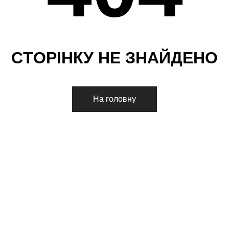
С
Т
О
Р
І
Н
К
У
Н
Е
З
Н
А
Й
Д
Е
Н
О
На головну