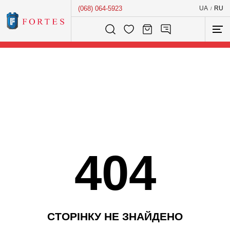
(068) 064-5923
UA
RU
/
Розумний пошук...
404
С
Т
О
Р
І
Н
К
У
Н
Е
З
Н
А
Й
Д
Е
Н
О