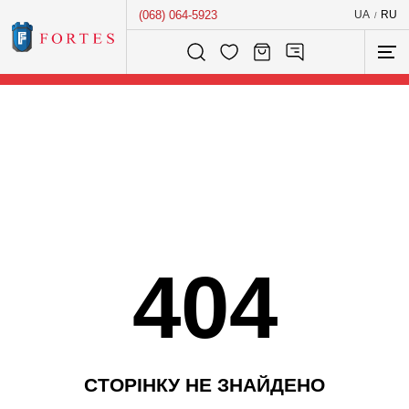
(068) 064-5923
UA
RU
/
Розумний пошук...
404
С
Т
О
Р
І
Н
К
У
Н
Е
З
Н
А
Й
Д
Е
Н
О