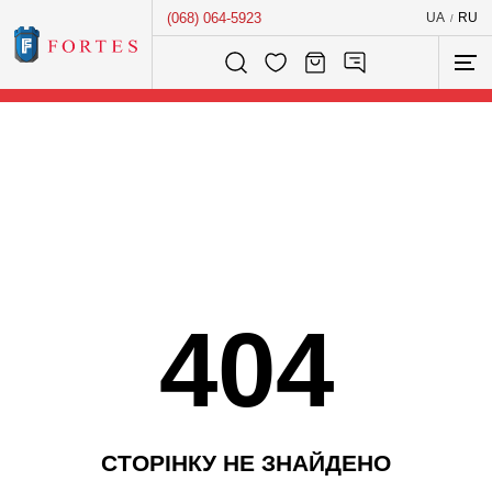
(068) 064-5923
UA
RU
/
Розумний пошук...
404
С
Т
О
Р
І
Н
К
У
Н
Е
З
Н
А
Й
Д
Е
Н
О