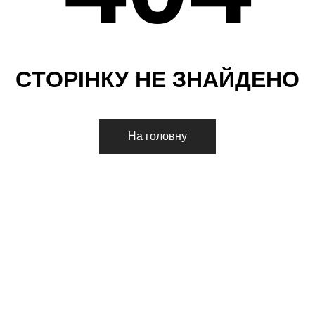
С
Т
О
Р
І
Н
К
У
Н
Е
З
Н
А
Й
Д
Е
Н
О
На головну